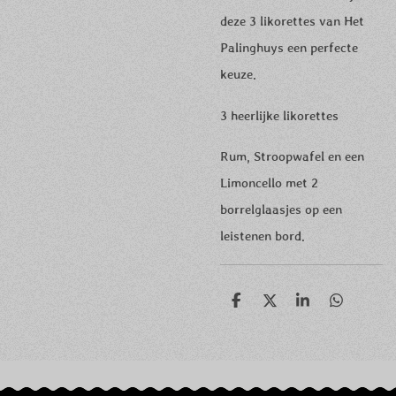
deze 3 likorettes van Het
Palinghuys een perfecte
keuze.
3 heerlijke likorettes
Rum, Stroopwafel en een
Limoncello met 2
borrelglaasjes op een
leistenen bord.
D
D
S
D
e
e
h
e
l
e
a
l
e
l
r
e
n
e
n