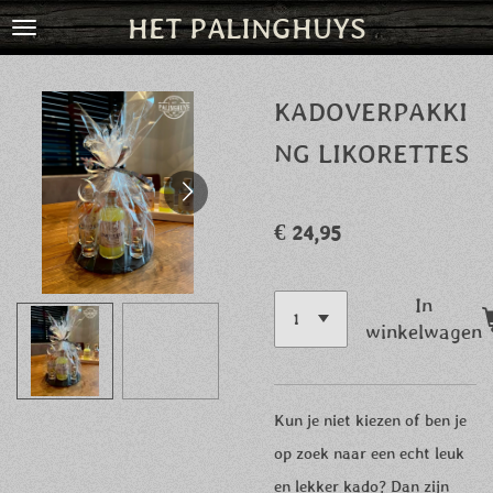
HET PALINGHUYS
Ga
direct
naar
KADOVERPAKKI
de
NG LIKORETTES
hoofdinhoud
€ 24,95
In
winkelwagen
Kun je niet kiezen of ben je
op zoek naar een echt leuk
en lekker kado? Dan zijn